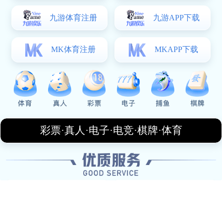
了顽强的斗志与责任感；最后，他在关键时刻的心理素质，
使得他能够承担起重要角色，帮助球队走向胜利。通过这些
方面的分析，我们可以更全面地理解布兰登・英格拉姆如何
通过自身努力与团队协作，在NBA这个顶级舞台上脱颖而
出。
1、卓越的个人技术
布兰登・英格拉姆以其精湛的个人技术著称。他灵活多变的
运球技巧让对手难以预测他的下一步动作。在面对防守时，
他常常能够利用快速变向突破防线，为自己创造投篮机会。
此外，英格拉姆拥有出色的中远距离投篮能力，这使得他在
进攻端具有很高的威胁性，而这一点也为球队提供了更多战
术选择。
除了投篮，英格拉姆还擅长利用身高和臂展进行有效的终
结。他在禁区内具备很强的攻击性，无论是单打还是接球后
的迅速出手，都能给对方带来巨大的压力。这种独特风格不