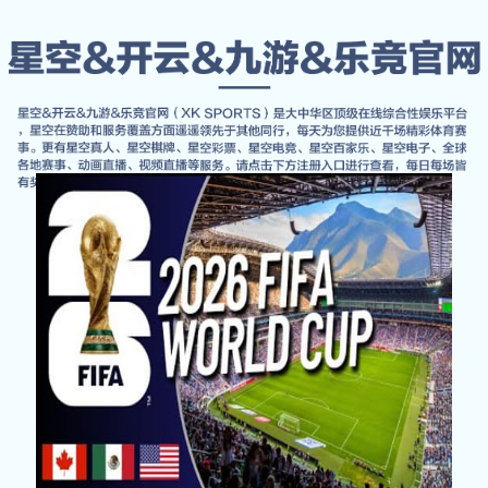
产品专区
首页
产品专区