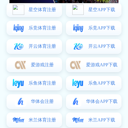
法国男排迎战加拿大队力争
在国际赛场上再创佳绩
2026-06-01
1
分享
本文将围绕“法国男排迎战加拿大队，力争在国际赛场上再创
佳绩”这一主题展开详细讨论。首先，我们将从历史背景入
手，回顾法国男排在国际比赛中的辉煌历程及其与加拿大队
的交锋记录；接着分析当前两队的实力对比及各自的备战情
况；然后探讨此次比赛的重要性，以及对于球员心理和团队
凝聚力的影响。最后，将展望未来，希望法国男排能够在此
次比赛中取得优异成绩，为国家争光，并为后续赛事积累更