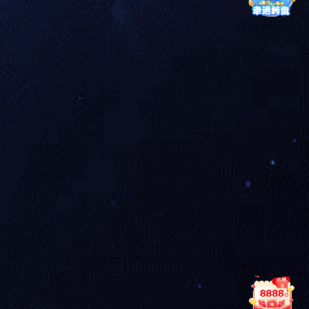
梦十队与突尼斯精彩对决回放
全景解析与赛后点评
2026-05-29
桑普拉斯与纳达尔的传奇对决
网球历史上的巅峰时刻与技术
较量
2026-05-28
标准列日与格拉斯的较量谁能
在赛场上笑到最后
2026-05-28
林葳的成长之路：从青涩少女
到职场精英的蜕变与追求
2026-05-27