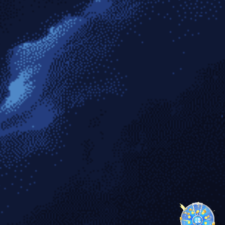
法国男排迎战加拿大队力争在
国际赛场上再创佳绩
2026-06-01
法国与克罗地亚精彩对决在优
酷独家直播全程回顾与精彩瞬
间解析
2026-06-01
江苏女足迎战武汉女足争夺女
超联赛冠军荣耀之战
2026-05-31
步行者与勇士对决前瞻分析及
比赛结果预测
2026-05-30
横滨与福冈黄蜂激情对决共庆
足球盛宴欢呼吧
2026-05-29