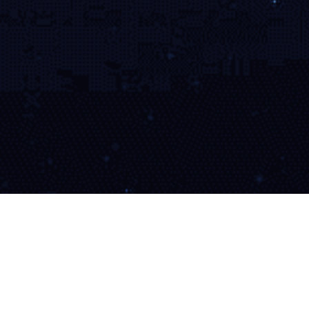
找到我们
地址
北京市朝阳区五里桥一街1号
院24号楼4层401
电话
+13282675518
邮箱
surreal@yahoo.com