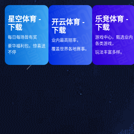
旅，巴扬卡拉曾多次夺得冠军，其丰富的历史积淀
养出了一批又一批优秀的球员，这些球员不仅为俱
相对而言，马都拉联则是一支年轻而充满活力的球
迅速崛起，在短时间内便跻身于国内顶级联赛行列
大的突破。他们带有一种新生力量和冲劲，让人耳
两队截然不同的历史背景，使得本场比赛充满了悬
是朝气蓬勃、斗志昂扬的马都拉联。这种对比使得
2、球员表现分析
在巴扬卡拉阵中，有着几位颇具实力的明星球员，
心凭借其卓越的控球能力和传球视野，为前锋提供
防守，是球队不可或缺的一环。这些关键球员在过
障。
另一方面，马都拉联虽然整体实力稍逊，但他们年
前锋在最近几场比赛中状态火热，以其出色射门技
次有效地遏制住对手进攻。这种年轻化战略使得马
通过全面分析两队主要球员，可以看出各自优势所