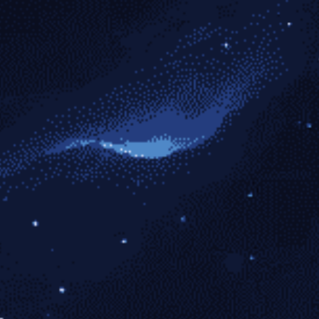
两种不同风格及战术体系之间碰撞，会产生怎样意
此特点制定应变策略时，将会成为决定胜负的重要
4、未来展望及影响
随着这一轮交锋即将展开，无论是哪支球队获胜，
役，将进一步巩固其在积分榜上的位置，同时增强
信心，并吸引更多关注与资源投入，从而加速自身
此外，本场比赛对于两队未来几年的发展方向也将