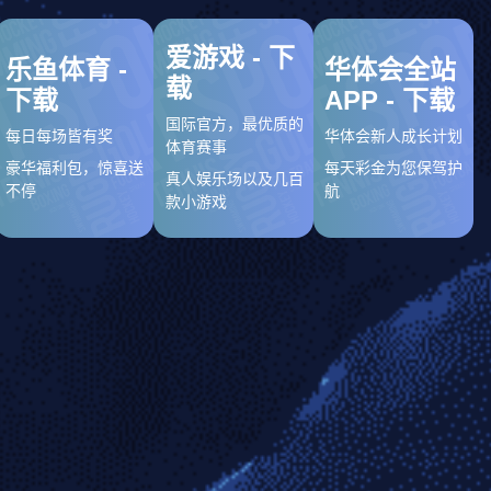
产品专区
公司动态
集团服务
找到
星空电竞官网
推荐文章
波兰与美国篮球对决前瞻分析
及胜负预测解析
2026-06-02