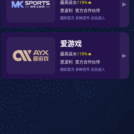
搜索
导航
认识
星空电竞