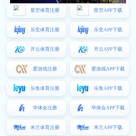
威尔郡与亨克精彩对决直播
全程回顾与赛后分析
2026-05-08
1
分享
本文将对威尔郡与亨克之间的精彩对决进行全程回顾与赛后
分析。文章首先概述了比赛的背景，包括两支球队的历史交
锋、近期状态以及本场比赛的重要性。接着，详细回顾了比
赛的进程，重点分析了关键时刻和球员表现。此外，还将从
战术层面探讨双方教练的布阵思路及其在比赛中的调整。最
后，通过总结两队在本场赛事中的亮点和不足，为未来的表
现提供参考意见。